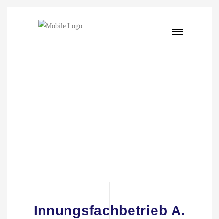
03
04
02
Innungsfachbetrieb A.